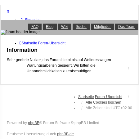
Startseite
Foren-Übersicht
FAQ
Blog
Wiki
Suche
Mitglieder
Das Team
FAQ
Suche
Unbeantwortete Themen
Startseite
Foren-Übersicht
Aktive Themen
Information
Mitglieder
Das Team
Sehr geehrte Nutzer, das Forum bleibt bis auf Weiteres wegen
Wartungsarbeiten gesperrt. Wir bitten die
Anmelden
Unannehmlichkeiten zu entschuldigen.
Startseite
Foren-Übersicht
Alle Cookies löschen
Alle Zeiten sind
UTC+02:00
Powered by
phpBB
® Forum Software © phpBB Limited
Deutsche Übersetzung durch
phpBB.de