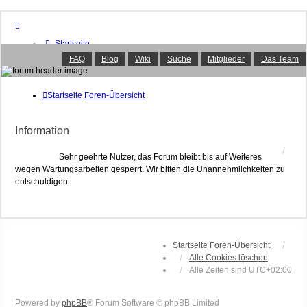
Startseite
Foren-Übersicht
FAQ
Blog
Wiki
Suche
Mitglieder
Das Team
FAQ
Suche
Unbeantwortete Themen
Startseite
Foren-Übersicht
Aktive Themen
Mitglieder
Information
Das Team
Anmelden
Sehr geehrte Nutzer, das Forum bleibt bis auf Weiteres
wegen Wartungsarbeiten gesperrt. Wir bitten die Unannehmlichkeiten zu
entschuldigen.
Startseite
Foren-Übersicht
Alle Cookies löschen
Alle Zeiten sind
UTC+02:00
Powered by
phpBB
® Forum Software © phpBB Limited