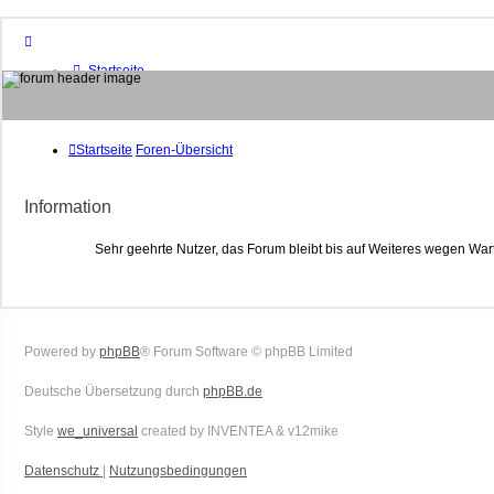
Startseite
Foren-Übersicht
FAQ
Suche
Unbeantwortete Themen
Startseite
Foren-Übersicht
Aktive Themen
Mitglieder
Information
Das Team
Anmelden
Sehr geehrte Nutzer, das Forum bleibt bis auf Weiteres wegen War
Powered by
phpBB
® Forum Software © phpBB Limited
Deutsche Übersetzung durch
phpBB.de
Style
we_universal
created by INVENTEA & v12mike
Datenschutz
|
Nutzungsbedingungen