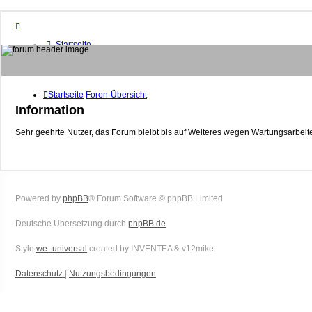
Startseite
Foren-Übersicht
FAQ
Suche
Unbeantwortete Themen
Startseite
Foren-Übersicht
Aktive Themen
Information
Mitglieder
Sehr geehrte Nutzer, das Forum bleibt bis auf Weiteres wegen Wartungsarbeite
Das Team
Anmelden
Powered by
phpBB
® Forum Software © phpBB Limited
Deutsche Übersetzung durch
phpBB.de
Style
we_universal
created by INVENTEA & v12mike
Datenschutz
|
Nutzungsbedingungen