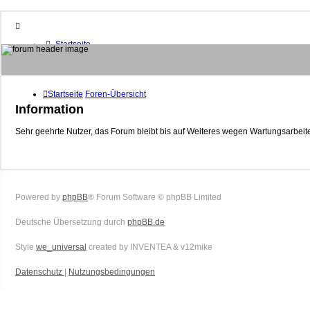
Startseite
Foren-Übersicht
FAQ
Suche
Unbeantwortete Themen
Startseite
Foren-Übersicht
Aktive Themen
Information
Mitglieder
Sehr geehrte Nutzer, das Forum bleibt bis auf Weiteres wegen Wartungsarbeite
Das Team
Anmelden
Powered by
phpBB
® Forum Software © phpBB Limited
Deutsche Übersetzung durch
phpBB.de
Style
we_universal
created by INVENTEA & v12mike
Datenschutz
|
Nutzungsbedingungen