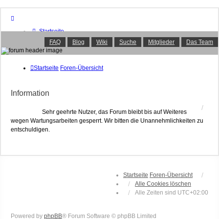
Startseite
Foren-Übersicht
FAQ
Blog
Wiki
Suche
Mitglieder
Das Team
FAQ
Suche
Unbeantwortete Themen
Startseite
Foren-Übersicht
Aktive Themen
Mitglieder
Information
Das Team
Anmelden
Sehr geehrte Nutzer, das Forum bleibt bis auf Weiteres
wegen Wartungsarbeiten gesperrt. Wir bitten die Unannehmlichkeiten zu
entschuldigen.
Startseite
Foren-Übersicht
Alle Cookies löschen
Alle Zeiten sind
UTC+02:00
Powered by
phpBB
® Forum Software © phpBB Limited