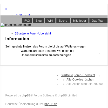
Startseite
Foren-Übersicht
FAQ
Blog
Wiki
Suche
Mitglieder
Das Team
FAQ
Suche
Unbeantwortete Themen
Startseite
Foren-Übersicht
Aktive Themen
Information
Mitglieder
Das Team
Sehr geehrte Nutzer, das Forum bleibt bis auf Weiteres wegen
Wartungsarbeiten gesperrt. Wir bitten die
Anmelden
Unannehmlichkeiten zu entschuldigen.
Startseite
Foren-Übersicht
Alle Cookies löschen
Alle Zeiten sind
UTC+02:00
Powered by
phpBB
® Forum Software © phpBB Limited
Deutsche Übersetzung durch
phpBB.de