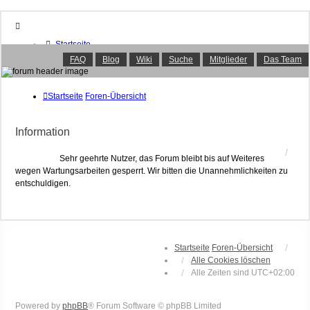
Startseite
Foren-Übersicht
FAQ
Blog
Wiki
Suche
Mitglieder
Das Team
FAQ
Suche
Unbeantwortete Themen
Startseite
Foren-Übersicht
Aktive Themen
Mitglieder
Information
Das Team
Anmelden
Sehr geehrte Nutzer, das Forum bleibt bis auf Weiteres
wegen Wartungsarbeiten gesperrt. Wir bitten die Unannehmlichkeiten zu
entschuldigen.
Startseite
Foren-Übersicht
Alle Cookies löschen
Alle Zeiten sind
UTC+02:00
Powered by
phpBB
® Forum Software © phpBB Limited